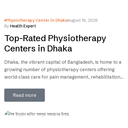
Physiotherapy Center In Dhaka
August 19, 2025
By
Health Expert
Top-Rated Physiotherapy
Centers in Dhaka
Dhaka, the vibrant capital of Bangladesh, is home to a
growing number of physiotherapy centers offering
world-class care for pain management, rehabilitation,
and mobility restoration. Whether you’re recovering
from an injury, managing chronic pain, or seeking
Read more
preventive therapy, finding the right physiotherapy
clinic can make all the difference. Here’s a curated list
of the top-rated…