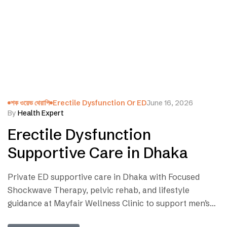
শক ওয়েভ থেরাপি
Erectile Dysfunction Or ED
June 16, 2026
By
Health Expert
Erectile Dysfunction
Supportive Care in Dhaka
Private ED supportive care in Dhaka with Focused
Shockwave Therapy, pelvic rehab, and lifestyle
guidance at Mayfair Wellness Clinic to support men’s
health, confidence, and quality of life. What Is Erectile