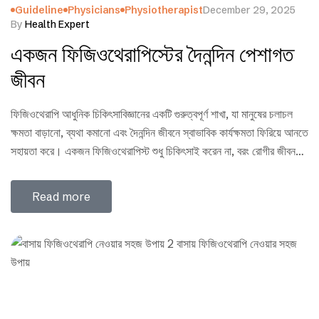
Guideline
Physicians
Physiotherapist
December 29, 2025
By
Health Expert
একজন ফিজিওথেরাপিস্টের দৈনন্দিন পেশাগত
জীবন
ফিজিওথেরাপি আধুনিক চিকিৎসাবিজ্ঞানের একটি গুরুত্বপূর্ণ শাখা, যা মানুষের চলাচল
ক্ষমতা বাড়ানো, ব্যথা কমানো এবং দৈনন্দিন জীবনে স্বাভাবিক কার্যক্ষমতা ফিরিয়ে আনতে
সহায়তা করে। একজন ফিজিওথেরাপিস্ট শুধু চিকিৎসাই করেন না, বরং রোগীর জীবনমান
উন্নয়নে নির্ভরযোগ্য সহযোগী হিসেবে কাজ করেন। এই লক্ষ্য পূরণে তারা বিভিন্ন
যন্ত্রপাতি, ব্যায়াম, ম্যাসাজ ও হাইড্রোথেরাপির মতো পদ্ধতি ব্যবহার করেন এবং
Read more
প্রয়োজনে অন্যান্য স্বাস্থ্যসেবা…