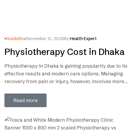
Guideline
November 13, 2025
By
Health Expert
Physiotherapy Cost in Dhaka
Physiotherapy in Dhaka is gaining popularity due to its
effective results and modern care options. Managing
recovery from pain or injury, however, involves more
than just attending sessions; it requires consistency,
expert guidance, and access to the right treatments.
Read more
Fortunately, physiotherapy centers in Dhaka now use
advanced technologies like laser therapy, shockwave
treatment, and posture…