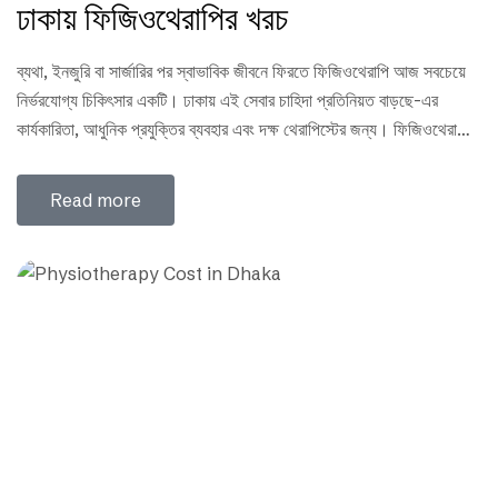
ঢাকায় ফিজিওথেরাপির খরচ
ব্যথা, ইনজুরি বা সার্জারির পর স্বাভাবিক জীবনে ফিরতে ফিজিওথেরাপি আজ সবচেয়ে
নির্ভরযোগ্য চিকিৎসার একটি। ঢাকায় এই সেবার চাহিদা প্রতিনিয়ত বাড়ছে-এর
কার্যকারিতা, আধুনিক প্রযুক্তির ব্যবহার এবং দক্ষ থেরাপিস্টের জন্য। ফিজিওথেরাপি
সাধারনত কয়েকটি সেশনে দেয়া হয়ে থাকে । যার সমস্যা যত বেশি, তার ততো সেশনের
দরকার আর সেশন যতো বেশি হবে খরচও ততো বেশি হবে। তবে অনেকেই…
Read more