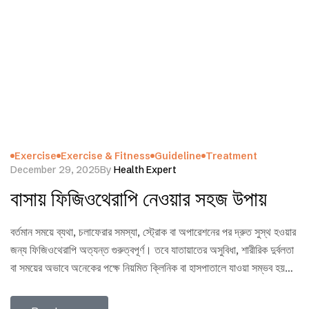
Exercise
Exercise & Fitness
Guideline
Treatment
December 29, 2025
By
Health Expert
বাসায় ফিজিওথেরাপি নেওয়ার সহজ উপায়
বর্তমান সময়ে ব্যথা, চলাফেরার সমস্যা, স্ট্রোক বা অপারেশনের পর দ্রুত সুস্থ হওয়ার
জন্য ফিজিওথেরাপি অত্যন্ত গুরুত্বপূর্ণ। তবে যাতায়াতের অসুবিধা, শারীরিক দুর্বলতা
বা সময়ের অভাবে অনেকের পক্ষে নিয়মিত ক্লিনিক বা হাসপাতালে যাওয়া সম্ভব হয়
না। এমন পরিস্থিতিতে সঠিক নিয়ম ও প্রশিক্ষিত ফিজিওথেরাপিস্টের নির্দেশনা মেনে
বাসায় ফিজিওথেরাপি নেওয়া হতে পারে একটি নিরাপদ ও কার্যকর সমাধান। এই