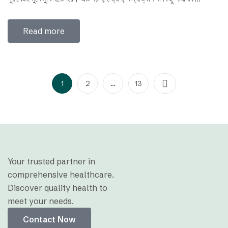
অসুস্থতার কারণে হতে পারে। তবে দুশ্চিন্তা নয়, সমাধান রয়েছে। এই ব্লগে তুলে
ধরা হলো লিঙ্গ উত্থান জনিত সমস্যা সমাধানের উপায়: কিছু ঘরোয়া ও প্রাকৃতিক…
Read more
1
2
…
13
Your trusted partner in
comprehensive healthcare.
Discover quality health to
meet your needs.
Contact Now