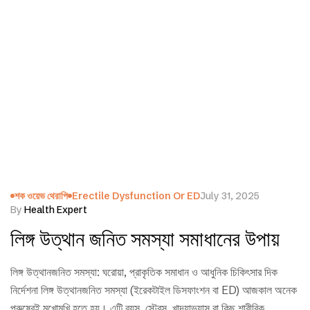
শক ওয়েভ থেরাপি
Erectile Dysfunction Or ED
July 31, 2025
By
Health Expert
লিঙ্গ উত্থান জনিত সমস্যা সমাধানের উপায়
লিঙ্গ উত্থানজনিত সমস্যা: ঘরোয়া, প্রাকৃতিক সমাধান ও আধুনিক চিকিৎসার দিক
নির্দেশনা লিঙ্গ উত্থানজনিত সমস্যা (ইরেকটাইল ডিসফাংশন বা ED) আজকাল অনেক
পুরুষেরই মুখোমুখি হতে হয়। এটি বয়স, স্ট্রেস, খাদ্যাভ্যাস বা কিছু শারীরিক