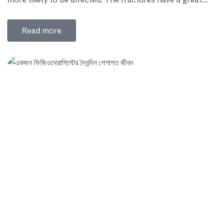
impact on the patient’s movement, posture, and quality
of life if not detected and treated promptly. The
Read more
following guide gives you all the information you may
want to know…