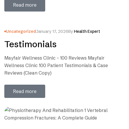
Dysfunction? Erectile Dysfunction, commonly known
Read more
as ED, is a men’s health condition where a man may
have difficulty getting or maintaining an erection
suitable…
Uncategorized
January 17, 2026
By
Health Expert
Testimonials
Mayfair Wellness Clinic – 100 Reviews Mayfair
Wellness Clinic 100 Patient Testimonials & Case
Reviews (Clean Copy)
Read more