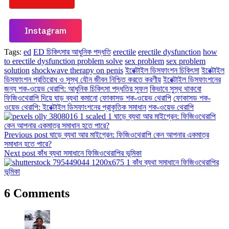
Instagram
Tags:
ed
ED চিকিৎসার আধুনিক পদ্ধতি
erectile
erectile dysfunction
how
to erectile dysfunction problem solve
sex problem
sex problem
solution
shockwave therapy on penis
ইরেক্টাইল ডিসফাংশন চিকিৎসা
ইরেক্টাইল
ডিসফাংশন প্রতিরোধ ও সুস্থ যৌন জীবন নিশ্চিত করতে করণীয়
ইরেক্টাইল ডিসফাংশনের
জন্য শক-ওয়েভ থেরাপি: আধুনিক চিকিৎসা পদ্ধতির সুফল
কিভাবে সুস্থ থাকবো
ফিজিওথেরাপি দিয়ে ঘাড় ব্যথা কমানো
ফোকাসড শক-ওয়েভ থেরাপি
ফোকাসড শক-
ওয়েভ থেরাপি: ইরেক্টাইল ডিসফাংশনের প্রাকৃতিক সমাধান
শক-ওয়েভ থেরাপি
Previous post
ঘাড়ে ব্যথা আর মাইগ্রেন: ফিজিওথেরাপি কেন আপনার একমাত্র
সমাধান হতে পারে?
Next post
কাঁধ ব্যথা সমাধানে ফিজিওথেরাপির ভূমিকা
6 Comments