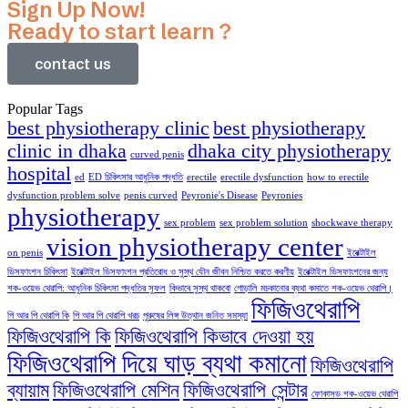
Sign Up Now!
Ready to start learn ?
contact us
Popular Tags
best physiotherapy clinic
best physiotherapy
clinic in dhaka
dhaka city physiotherapy
curved penis
hospital
ed
ED চিকিৎসার আধুনিক পদ্ধতি
erectile
erectile dysfunction
how to erectile
dysfunction problem solve
penis curved
Peyronie's Disease
Peyronies
physiotherapy
sex problem
sex problem solution
shockwave therapy
vision physiotherapy center
on penis
ইরেক্টাইল
ডিসফাংশন চিকিৎসা
ইরেক্টাইল ডিসফাংশন প্রতিরোধ ও সুস্থ যৌন জীবন নিশ্চিত করতে করণীয়
ইরেক্টাইল ডিসফাংশনের জন্য
শক-ওয়েভ থেরাপি: আধুনিক চিকিৎসা পদ্ধতির সুফল
কিভাবে সুস্থ থাকবো
গোড়ালি মচকানোর ব্যথা কমাতে শক-ওয়েভ থেরাপি।
ফিজিওথেরাপি
পি আর পি থেরাপি কি
পি আর পি থেরাপি খরচ
পুরুষের লিঙ্গ উত্থান জনিত সমস্যা
ফিজিওথেরাপি কি
ফিজিওথেরাপি কিভাবে দেওয়া হয়
ফিজিওথেরাপি দিয়ে ঘাড় ব্যথা কমানো
ফিজিওথেরাপি
ব্যায়াম
ফিজিওথেরাপি মেশিন
ফিজিওথেরাপি সেন্টার
ফোকাসড শক-ওয়েভ থেরাপি