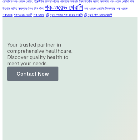
ফোকাসড শক-ওয়েভ থেরাপি: ইরেক্টাইল ডিসফাংশনের প্রাকৃতিক সমাধান
লিঙ্গ উত্থান জনিত সমস্যায় শক-ওয়েভ থেরাপি
লিঙ্গ
শক-ওয়েভ থেরাপি
উত্থান জনিত সমস্যার ঔষধ
লিঙ্গ বাঁকা
শক-ওয়েভ থেরাপির ফিডব্যাক
শক ওয়েভ
শকওয়েভ
শক ওয়েভ থেরাপি
সক ওয়েভ
হাঁটু ব্যথা কমাতে শক-ওয়েভ থেরাপি
হাঁটু ব্যথা শক-ওয়েভথেরাপি
Your trusted partner in
comprehensive healthcare.
Discover quality health to
meet your needs.
Contact Now