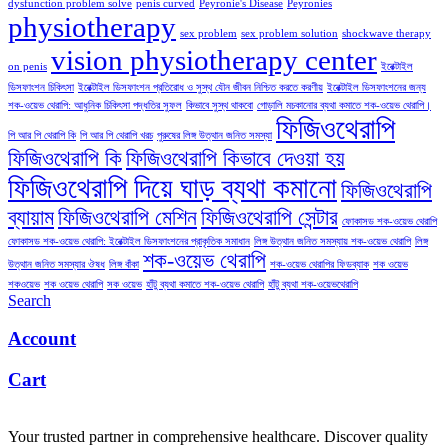
dysfunction problem solve
penis curved
Peyronie's Disease
Peyronies
physiotherapy
sex problem
sex problem solution
shockwave therapy
vision physiotherapy center
on penis
ইরেক্টাইল
ডিসফাংশন চিকিৎসা
ইরেক্টাইল ডিসফাংশন প্রতিরোধ ও সুস্থ যৌন জীবন নিশ্চিত করতে করণীয়
ইরেক্টাইল ডিসফাংশনের জন্য
শক-ওয়েভ থেরাপি: আধুনিক চিকিৎসা পদ্ধতির সুফল
কিভাবে সুস্থ থাকবো
গোড়ালি মচকানোর ব্যথা কমাতে শক-ওয়েভ থেরাপি।
ফিজিওথেরাপি
পি আর পি থেরাপি কি
পি আর পি থেরাপি খরচ
পুরুষের লিঙ্গ উত্থান জনিত সমস্যা
ফিজিওথেরাপি কি
ফিজিওথেরাপি কিভাবে দেওয়া হয়
ফিজিওথেরাপি দিয়ে ঘাড় ব্যথা কমানো
ফিজিওথেরাপি
ব্যায়াম
ফিজিওথেরাপি মেশিন
ফিজিওথেরাপি সেন্টার
ফোকাসড শক-ওয়েভ থেরাপি
ফোকাসড শক-ওয়েভ থেরাপি: ইরেক্টাইল ডিসফাংশনের প্রাকৃতিক সমাধান
লিঙ্গ উত্থান জনিত সমস্যায় শক-ওয়েভ থেরাপি
লিঙ্গ
শক-ওয়েভ থেরাপি
উত্থান জনিত সমস্যার ঔষধ
লিঙ্গ বাঁকা
শক-ওয়েভ থেরাপির ফিডব্যাক
শক ওয়েভ
শকওয়েভ
শক ওয়েভ থেরাপি
সক ওয়েভ
হাঁটু ব্যথা কমাতে শক-ওয়েভ থেরাপি
হাঁটু ব্যথা শক-ওয়েভথেরাপি
Search
Account
Cart
Your trusted partner in comprehensive healthcare. Discover quality