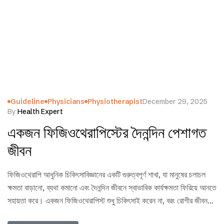
Guideline
Physicians
Physiotherapist
December 29, 2025
By
Health Expert
একজন ফিজিওথেরাপিস্টের দৈনন্দিন পেশাগত
জীবন
ফিজিওথেরাপি আধুনিক চিকিৎসাবিজ্ঞানের একটি গুরুত্বপূর্ণ শাখা, যা মানুষের চলাচল
ক্ষমতা বাড়ানো, ব্যথা কমানো এবং দৈনন্দিন জীবনে স্বাভাবিক কার্যক্ষমতা ফিরিয়ে আনতে
সহায়তা করে। একজন ফিজিওথেরাপিস্ট শুধু চিকিৎসাই করেন না, বরং রোগীর জীবনমান
উন্নয়নে নির্ভরযোগ্য সহযোগী হিসেবে কাজ করেন। এই লক্ষ্য পূরণে তারা বিভিন্ন