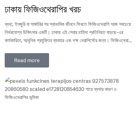
ঢাকায় ফিজিওথেরাপির খরচ
ব্যথা, ইনজুরি বা সার্জারির পর স্বাভাবিক জীবনে ফিরতে ফিজিওথেরাপি আজ সবচেয়ে
নির্ভরযোগ্য চিকিৎসার একটি। ঢাকায় এই সেবার চাহিদা প্রতিনিয়ত বাড়ছে-এর
কার্যকারিতা, আধুনিক প্রযুক্তির ব্যবহার এবং দক্ষ থেরাপিস্টের জন্য। ফিজিওথেরাপি
সাধারনত কয়েকটি সেশনে দেয়া হয়ে থাকে । যার সমস্যা যত বেশি, তার ততো সেশনের
দরকার আর সেশন যতো বেশি হবে খরচও ততো বেশি হবে। তবে অনেকেই…
Read more