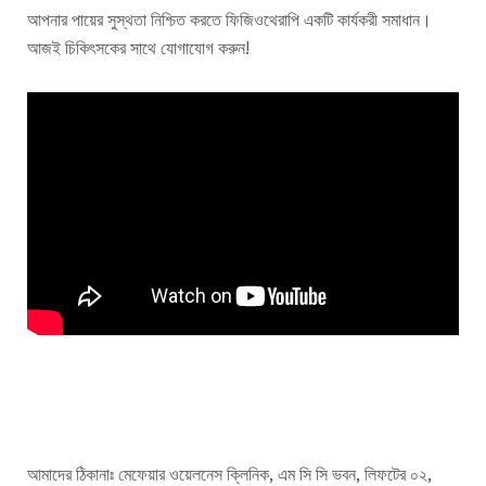
আপনার পায়ের সুস্থতা নিশ্চিত করতে ফিজিওথেরাপি একটি কার্যকরী সমাধান।
আজই চিকিৎসকের সাথে যোগাযোগ করুন!
আমাদের ঠিকানাঃ মেফেয়ার ওয়েলনেস ক্লিনিক, এম সি সি ভবন, লিফটের ০২,