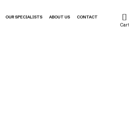
OUR SPECIALISTS
ABOUT US
CONTACT
Car
penis curved
Mayfair
Posts
Penis Curved