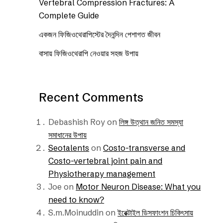
Vertebral Compression Fractures: A
Complete Guide
একজন ফিজিওথেরাপিস্টের দৈনন্দিন পেশাগত জীবন
বাসায় ফিজিওথেরাপি নেওয়ার সহজ উপায়
Recent Comments
Debashish Roy
on
লিঙ্গ উত্থান জনিত সমস্যা
সমাধানের উপায়
Seotalents
on
Costo-transverse and
Costo-vertebral joint pain and
Physiotherapy management
Joe
on
Motor Neuron Disease: What you
need to know?
S.m.Moinuddin
on
ইরেক্টাইল ডিসফাংশন চিকিৎসায়